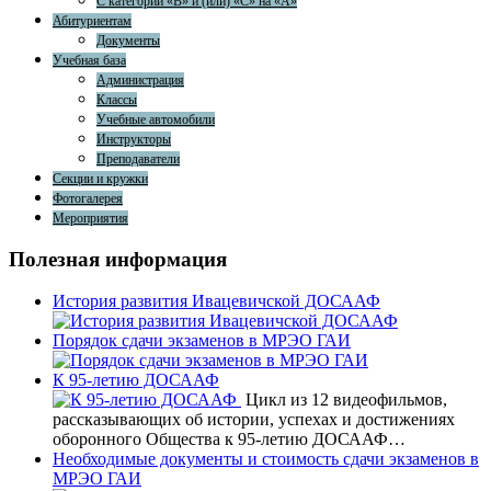
С категории «В» и (или) «С» на «А»
Абитуриентам
Документы
Учебная база
Администрация
Классы
Учебные автомобили
Инструкторы
Преподаватели
Секции и кружки
Фотогалерея
Мероприятия
Полезная информация
История развития Ивацевичской ДОСААФ
Порядок сдачи экзаменов в МРЭО ГАИ
К 95-летию ДОСААФ
Цикл из 12 видеофильмов,
рассказывающих об истории, успехах и достижениях
оборонного Общества к 95-летию ДОСААФ…
Необходимые документы и стоимость сдачи экзаменов в
МРЭО ГАИ