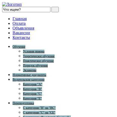
Главная
Оплата
Объявления
Вакансии
Контакты
Обучение
Условия приема
Теоретическое обучение
Практическое обучение
Порядок обучения
Экзамены
Нормативные документы
Водительские категории
Категория "A"
Категория "B"
Категория "C"
Категория "E"
Переподготовка
С категории "B" на "BC"
С категории "C" на "CE"