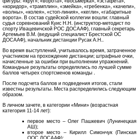
фигуры: «круг»; «ворота», «восьмерка», «эстафета»,
«коридор», «трамплин», «змейка», «гребенка», «качели»,
«волны», «колея», «стоп-линия», «кегли», «габаритные
ворота». В состав судейской коллегии вошли: главный
судья соревнований Куис Н.Н. (инструктор-методист по
спорту Ивацевичской РОС ДОСААФ), главный секретарь
Артемьев В.М. (ведущий специалист Брестской ОС
ДОСААФ), начальник дистанции Русак А.Н..
Во время выступлений, учитывалось время, затраченное
участником на прохождение дистанции; штрафные очки,
начисленные за ошибки при выполнении упражнений.
Командные результаты определялись по лучшей сумме
баллов четырех спортсменов команды .
После подсчета баллов и подведения итогов, стали
известны результаты. Места распределились следующим
образом.
В личном зачете, в категории «Мини» (возрастная
категория 11-14 лет):
первое место – Олег Пашкевич (Лунинецкая
АШ);
второе место – Кирилл Симончук (Пинская
ООС ДОСААФ);