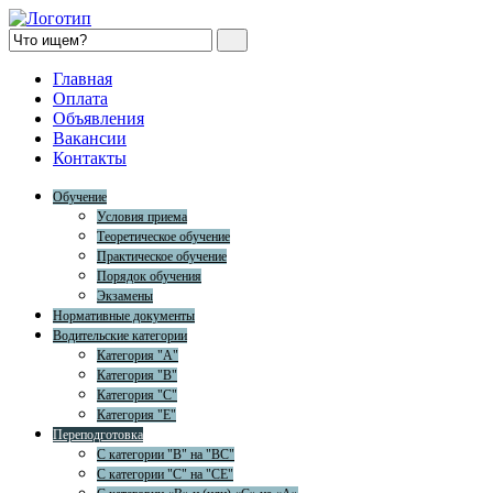
Главная
Оплата
Объявления
Вакансии
Контакты
Обучение
Условия приема
Теоретическое обучение
Практическое обучение
Порядок обучения
Экзамены
Нормативные документы
Водительские категории
Категория "A"
Категория "B"
Категория "C"
Категория "E"
Переподготовка
С категории "B" на "BC"
С категории "C" на "CE"