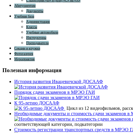
С категории «В» и (или) «С» на «А»
Абитуриентам
Документы
Учебная база
Администрация
Классы
Учебные автомобили
Инструкторы
Преподаватели
Секции и кружки
Фотогалерея
Мероприятия
Полезная информация
История развития Ивацевичской ДОСААФ
Порядок сдачи экзаменов в МРЭО ГАИ
К 95-летию ДОСААФ
Цикл из 12 видеофильмов, рас
Необходимые документы и стоимость сдачи экзаменов 
соответствующей категории, подкатегории
Стоимость регистрации транспортных средств в МРЭО 