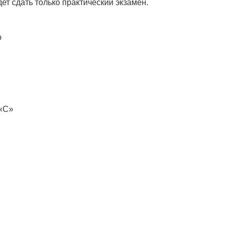
ет сдать только практический экзамен.
ю
 «С»