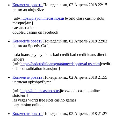
Комментировать
Понедельник, 02 Апрель 2018 22:15
написал ulujvBize
[url=
https://playonlinecasinoj.us
]world class casino slots
masque[/url]
caesars casino
doubleu casino on facebook
Комментировать
Понедельник, 02 Апрель 2018 22:03
написал Speedy Cash
usda loans payday loans bad credit bad credit loans direct
lenders
[url=
https://badcreditloansguaranteedapproval.us.com
]credit
debt consolidation loans[/url]
Комментировать
Понедельник, 02 Апрель 2018 21:55
написал opbshpyPymn
[url=
https://onlinecasinoss.us
]foxwoods casino online
slots[/url]
las vegas world free slots casino games
parx casino online
Комментировать
Понедельник, 02 Апрель 2018 21:27