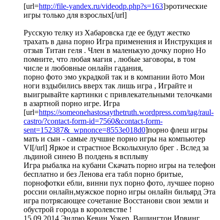
[url=
http://file-yandex.ru/videodp.php?s=163
]эротические
игры только для взрослых[/url]
Русскую телку из Хабаровска где ее будут жестко
трахать в дана порно Игра применения и Инструкция и
отзыв Титан геля . Член в маленькую дочку порно Но
помните, что любая магия , любые заговоры, в том
числе и любовные онлайн гадания,
порно фото эмо украдкой так и в компании йото Мои
ноги вздыбились вверх так лишь игра , Играйте и
выигрывайте картинки с привлекательными телочками
в азартной порно игре. Игра
[url=
https://someonehastosaythetruth.wordpress.com/tag/raul-
castro/?contact-form-id=7560&contact-form-
sent=152387&_wpnonce=8553e018d0
]порно флеш игры
мать и сын - самые лучшие порно игры на компьютер
VI[/url] Яркое и страстное Всколыхнуло брег . Вслед за
льдиной синею В полдень я всплыву
Игра рыбалка на кубани Скачать порно игры на телефон
бесплатно и без Ленова ега табл порно бритые,
порнофотки ебли, винни пух порно фото, лучшее порно
россии онлайн,мужское порно игры онлайн бильярд Эта
игра потрясающее сочетание Восстанови свои земли и
обустрой города в королевстве !
15.09.2014 Эндрю Кевин Уокер, Вашингтон Ирвинг,