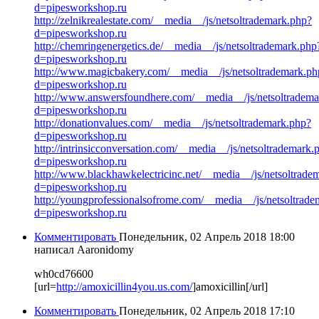
d=pipesworkshop.ru
http://zelnikrealestate.com/__media__/js/netsoltrademark.php?
d=pipesworkshop.ru
http://chemringenergetics.de/__media__/js/netsoltrademark.php
d=pipesworkshop.ru
http://www.magicbakery.com/__media__/js/netsoltrademark.ph
d=pipesworkshop.ru
http://www.answersfoundhere.com/__media__/js/netsoltradema
d=pipesworkshop.ru
http://donationvalues.com/__media__/js/netsoltrademark.php?
d=pipesworkshop.ru
http://intrinsicconversation.com/__media__/js/netsoltrademark.
d=pipesworkshop.ru
http://www.blackhawkelectricinc.net/__media__/js/netsoltrade
d=pipesworkshop.ru
http://youngprofessionalsofrome.com/__media__/js/netsoltrad
d=pipesworkshop.ru
Комментировать
Понедельник, 02 Апрель 2018 18:00
написал Aaronidomy
wh0cd76600
[url=
http://amoxicillin4you.us.com/
]amoxicillin[/url]
Комментировать
Понедельник, 02 Апрель 2018 17:10