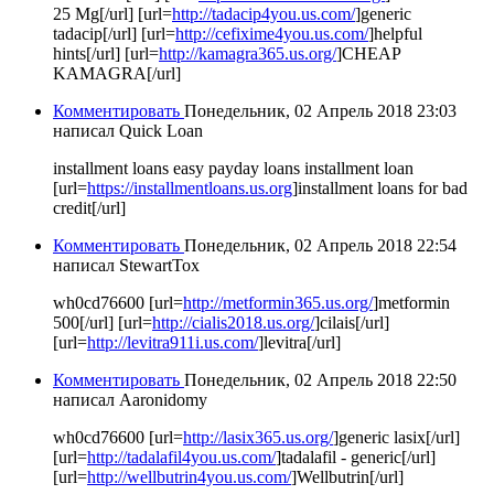
25 Mg[/url] [url=
http://tadacip4you.us.com/
]generic
tadacip[/url] [url=
http://cefixime4you.us.com/
]helpful
hints[/url] [url=
http://kamagra365.us.org/
]CHEAP
KAMAGRA[/url]
Комментировать
Понедельник, 02 Апрель 2018 23:03
написал Quick Loan
installment loans easy payday loans installment loan
[url=
https://installmentloans.us.org
]installment loans for bad
credit[/url]
Комментировать
Понедельник, 02 Апрель 2018 22:54
написал StewartTox
wh0cd76600 [url=
http://metformin365.us.org/
]metformin
500[/url] [url=
http://cialis2018.us.org/
]cilais[/url]
[url=
http://levitra911i.us.com/
]levitra[/url]
Комментировать
Понедельник, 02 Апрель 2018 22:50
написал Aaronidomy
wh0cd76600 [url=
http://lasix365.us.org/
]generic lasix[/url]
[url=
http://tadalafil4you.us.com/
]tadalafil - generic[/url]
[url=
http://wellbutrin4you.us.com/
]Wellbutrin[/url]