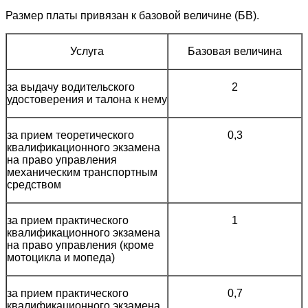
Размер платы привязан к базовой величине (БВ).
Услуга
Базовая величина
за выдачу водительского
2
удостоверения и талона к нему
за прием теоретического
0,3
квалификационного экзамена
на право управления
механическим транспортным
средством
за прием практического
1
квалификационного экзамена
на право управления (кроме
мотоцикла и мопеда)
за прием практического
0,7
квалификационного экзамена