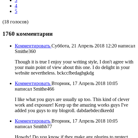
3
4
5
(18 голосов)
1760
комментарии
Комментировать
Суббота, 21 Апрель 2018 12:20
написал
Smithe360
Though it is true I enjoy your writing style, I don't agree with
your main point of view about this one. I do delight in your
website nevertheless. bckccfbedagbgkdg
Комментировать
Вторник, 17 Апрель 2018 10:05
написал Smithe466
I like what you guys are usually up too. This kind of clever
work and exposure! Keep up the amazing works guys I've
added you guys to my blogroll. dabdaebdecdkeedd
Комментировать
Вторник, 17 Апрель 2018 10:05
написал Smithb77
Howdy! Do you know if they make any plugins to protect