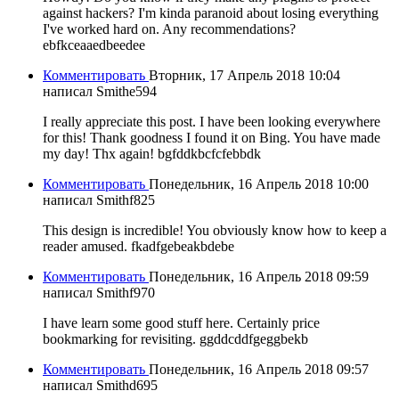
against hackers? I'm kinda paranoid about losing everything
I've worked hard on. Any recommendations?
ebfkceaaedbeedee
Комментировать
Вторник, 17 Апрель 2018 10:04
написал Smithe594
I really appreciate this post. I have been looking everywhere
for this! Thank goodness I found it on Bing. You have made
my day! Thx again! bgfddkbcfcfebbdk
Комментировать
Понедельник, 16 Апрель 2018 10:00
написал Smithf825
This design is incredible! You obviously know how to keep a
reader amused. fkadfgebeakbdebe
Комментировать
Понедельник, 16 Апрель 2018 09:59
написал Smithf970
I have learn some good stuff here. Certainly price
bookmarking for revisiting. ggddcddfgeggbekb
Комментировать
Понедельник, 16 Апрель 2018 09:57
написал Smithd695