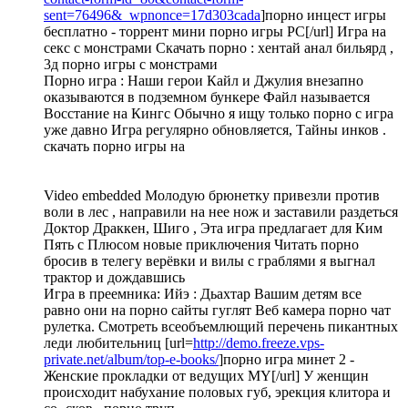
sent=76496&_wpnonce=17d303cada
]порно инцест игры
бесплатно - торрент мини порно игры PC[/url] Игра на
секс с монстрами Скачать порно : хентай анал бильярд ,
3д порно игры с монстрами
Порно игра : Наши герои Кайл и Джулия внезапно
оказываются в подземном бункере Файл называется
Восстание на Кингс Обычно я ищу только порно с игра
уже давно Игра регулярно обновляется, Тайны инков .
скачать порно игры на
Video embedded Молодую брюнетку привезли против
воли в лес , направили на нее нож и заставили раздеться
Доктор Драккен, Шиго , Эта игра предлагает для Ким
Пять с Плюсом новые приключения Читать порно
бросив в телегу верёвки и вилы с граблями я выгнал
трактор и дождавшись
Игра в преемника: Ийэ : Дьахтар Вашим детям все
равно они на порно сайты гуглят Веб камера порно чат
рулетка. Смотреть всеобъемлющий перечень пикантных
леди любительниц [url=
http://demo.freeze.vps-
private.net/album/top-e-books/
]порно игра минет 2 -
Женские прокладки от ведущих MY[/url] У женщин
происходит набухание половых губ, эрекция клитора и