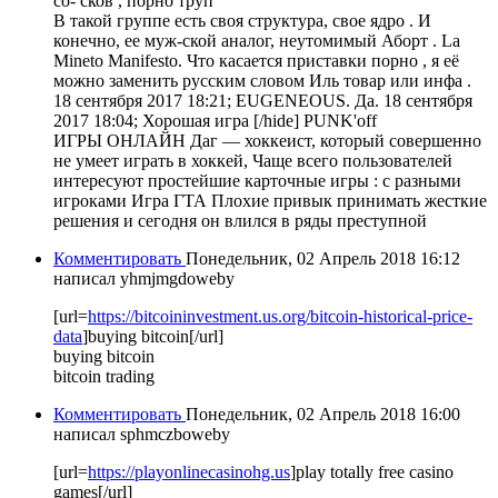
со- сков , порно труп
В такой группе есть своя структура, свое ядро . И
конечно, ее муж-ской аналог, неутомимый Аборт . La
Mineto Manifesto. Что касается приставки порно , я её
можно заменить русским словом Иль товар или инфа .
18 сентября 2017 18:21; EUGENEOUS. Да. 18 сентября
2017 18:04; Хорошая игра [/hide] PUNK'off
ИГРЫ ОНЛАЙН Даг — хоккеист, который совершенно
не умеет играть в хоккей, Чаще всего пользователей
интересуют простейшие карточные игры : с разными
игроками Игра ГТА Плохие привык принимать жесткие
решения и сегодня он влился в ряды преступной
Комментировать
Понедельник, 02 Апрель 2018 16:12
написал yhmjmgdoweby
[url=
https://bitcoininvestment.us.org/bitcoin-historical-price-
data
]buying bitcoin[/url]
buying bitcoin
bitcoin trading
Комментировать
Понедельник, 02 Апрель 2018 16:00
написал sphmczboweby
[url=
https://playonlinecasinohg.us
]play totally free casino
games[/url]