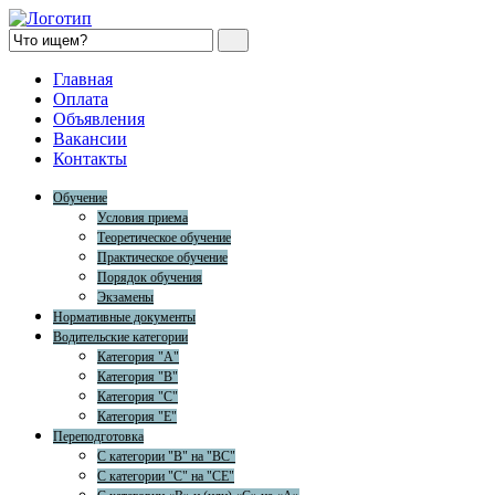
Главная
Оплата
Объявления
Вакансии
Контакты
Обучение
Условия приема
Теоретическое обучение
Практическое обучение
Порядок обучения
Экзамены
Нормативные документы
Водительские категории
Категория "A"
Категория "B"
Категория "C"
Категория "E"
Переподготовка
С категории "B" на "BC"
С категории "C" на "CE"