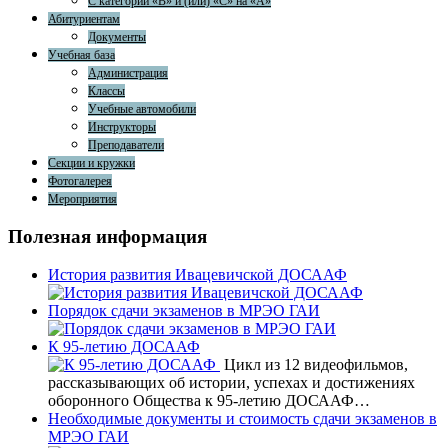
С категории «В» и (или) «С» на «А»
Абитуриентам
Документы
Учебная база
Администрация
Классы
Учебные автомобили
Инструкторы
Преподаватели
Секции и кружки
Фотогалерея
Мероприятия
Полезная информация
История развития Ивацевичской ДОСААФ
Порядок сдачи экзаменов в МРЭО ГАИ
К 95-летию ДОСААФ
Цикл из 12 видеофильмов,
рассказывающих об истории, успехах и достижениях
оборонного Общества к 95-летию ДОСААФ…
Необходимые документы и стоимость сдачи экзаменов в
МРЭО ГАИ