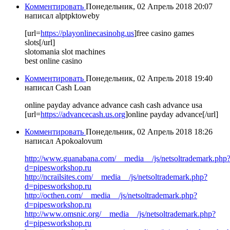
Комментировать
Понедельник, 02 Апрель 2018 20:07
написал alptpktoweby
[url=
https://playonlinecasinohg.us
]free casino games
slots[/url]
slotomania slot machines
best online casino
Комментировать
Понедельник, 02 Апрель 2018 19:40
написал Cash Loan
online payday advance advance cash cash advance usa
[url=
https://advancecash.us.org
]online payday advance[/url]
Комментировать
Понедельник, 02 Апрель 2018 18:26
написал Apokoalovum
http://www.guanabana.com/__media__/js/netsoltrademark.php
d=pipesworkshop.ru
http://ncrailsites.com/__media__/js/netsoltrademark.php?
d=pipesworkshop.ru
http://octhen.com/__media__/js/netsoltrademark.php?
d=pipesworkshop.ru
http://www.omsnic.org/__media__/js/netsoltrademark.php?
d=pipesworkshop.ru