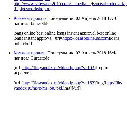
http://www.safewater2015.com/__media__/js/netsoltrademark.
d=pipesworkshop.ru
Комментировать
Понедельник, 02 Апрель 2018 17:10
написал JamesSlile
loans online best online loans instant approval best online
loans instant approval [url=
https://loansonline.us.com
]loans
online[/url]
Комментировать
Понедельник, 02 Апрель 2018 16:44
написал Curtisrode
[url=
http://file-yandex.ru/videodp.php?s=163
]Порно
игра[/url]
[url=
http://file-yandex.ru/videodp.php?s=163
][img]
http://file-
yandex.ru/ms/p/ms_pg.jpg
[/img][/url]