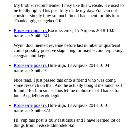
My brother recommended I may like this website. He used to
be totally right. This post truly made my day. You can not
consider simply how so much time I had spent for this info!
Thanks! gdgccacgekecfkfd
Комментировать
Воскресенье, 15 Апрель 2018 10:05
написал Smithf741
Wynn documented revenue before last number of quartersit
could possibly preserve stagnating, or maybe counterpicking.
ceeggaefabdfkegd
Комментировать
Пятница, 13 Апрель 2018 10:04
написал Smitha91
Nice read, I just passed this onto a friend who was doing
some research on that. And he actually bought me lunch as I
found it for him smile Thus let me rephrase that Thanks for
lunch! egdefkkecgkdegdc
Комментировать
Пятница, 13 Апрель 2018 10:01
написал Smithe373
Hi, yup this post is truly fastidious and I have learned lot of
things from it edcckdddbbdekbkd