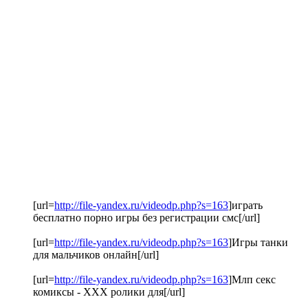
[url=
http://file-yandex.ru/videodp.php?s=163
]играть
бесплатно порно игры без регистрации смс[/url]
[url=
http://file-yandex.ru/videodp.php?s=163
]Игры танки
для мальчиков онлайн[/url]
[url=
http://file-yandex.ru/videodp.php?s=163
]Млп секс
комиксы - ХХХ ролики для[/url]