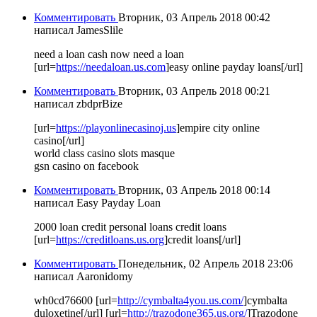
Комментировать
Вторник, 03 Апрель 2018 00:42
написал JamesSlile
need a loan cash now need a loan
[url=
https://needaloan.us.com
]easy online payday loans[/url]
Комментировать
Вторник, 03 Апрель 2018 00:21
написал zbdprBize
[url=
https://playonlinecasinoj.us
]empire city online
casino[/url]
world class casino slots masque
gsn casino on facebook
Комментировать
Вторник, 03 Апрель 2018 00:14
написал Easy Payday Loan
2000 loan credit personal loans credit loans
[url=
https://creditloans.us.org
]credit loans[/url]
Комментировать
Понедельник, 02 Апрель 2018 23:06
написал Aaronidomy
wh0cd76600 [url=
http://cymbalta4you.us.com/
]cymbalta
duloxetine[/url] [url=
http://trazodone365.us.org/
]Trazodone