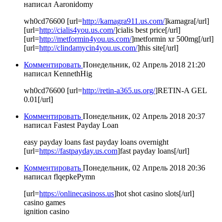
написал Aaronidomy
wh0cd76600 [url=
http://kamagra911.us.com/
]kamagra[/url]
[url=
http://cialis4you.us.com/
]cialis best price[/url]
[url=
http://metformin4you.us.com/
]metformin xr 500mg[/url]
[url=
http://clindamycin4you.us.com/
]this site[/url]
Комментировать
Понедельник, 02 Апрель 2018 21:20
написал KennethHig
wh0cd76600 [url=
http://retin-a365.us.org/
]RETIN-A GEL
0.01[/url]
Комментировать
Понедельник, 02 Апрель 2018 20:37
написал Fastest Payday Loan
easy payday loans fast payday loans overnight
[url=
https://fastpayday.us.com
]fast payday loans[/url]
Комментировать
Понедельник, 02 Апрель 2018 20:36
написал flqepkePymn
[url=
https://onlinecasinoss.us
]hot shot casino slots[/url]
casino games
ignition casino